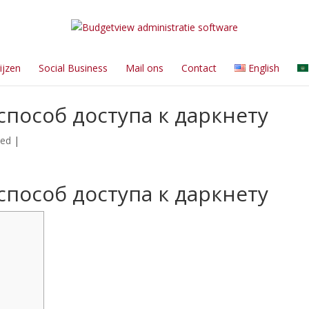
ijzen
Social Business
Mail ons
Contact
English
способ доступа к даркнету
zed
|
способ доступа к даркнету