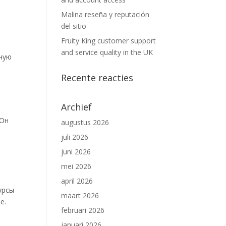
Malina reseña y reputación
del sitio
Fruity King customer support
and service quality in the UK
мную
Recente reacties
Archief
 Он
augustus 2026
juli 2026
juni 2026
mei 2026
april 2026
урсы
maart 2026
е.
februari 2026
januari 2026