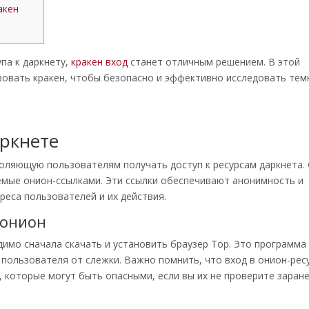
акен
упа к даркнету,
кракен вход
станет отличным решением. В этой
зовать кракен, чтобы безопасно и эффективно исследовать те
аркнете
оляющую пользователям получать доступ к ресурсам даркнета.
емые онион-ссылками. Эти ссылки обеспечивают анонимность и
реса пользователей и их действия.
 онион
димо сначала скачать и установить браузер Тор. Это программа
 пользователя от слежки. Важно помнить, что вход в онион-рес
 которые могут быть опасными, если вы их не проверите заране