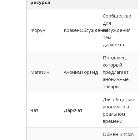
ресурса
Сообщество
для
Форум
КракенОбсуждение
обсуждения
тем
даркнета.
Продавец,
который
Магазин
АнонимТорГид
предлагает
анонимные
товары.
Для общения
анонимно в
Чат
Даркчат
реальном
времени.
Обмен Bitcoin